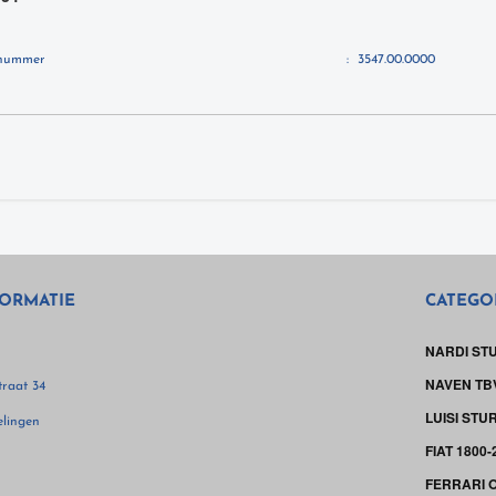
lnummer
:
3547.00.0000
ORMATIE
CATEGO
NARDI ST
NAVEN TB
raat 34
LUISI STU
lingen
FIAT 1800
FERRARI 