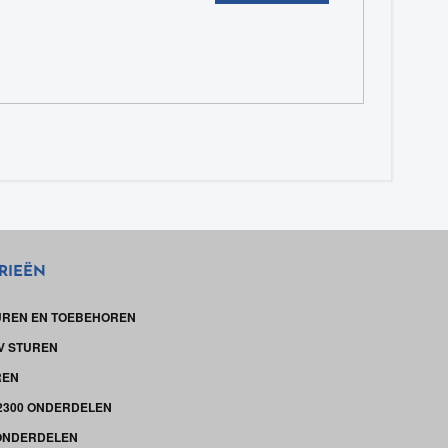
RIEËN
UREN EN TOEBEHOREN
V STUREN
REN
-2300 ONDERDELEN
ONDERDELEN