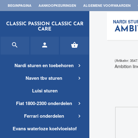
BEGINPAGINA
AANKOOPKEURINGEN
ALGEMENE VOORWAARDEN
NARDI STU
CLASSIC PASSION CLASSIC CAR
AMBI
CARE



(Artikelnr: 354
Nardi sturen en toebehoren
Ambition li
Naven tbv sturen
Luisi sturen
Fiat 1800-2300 onderdelen
Ferrari onderdelen
Evans waterloze koelvloeistof