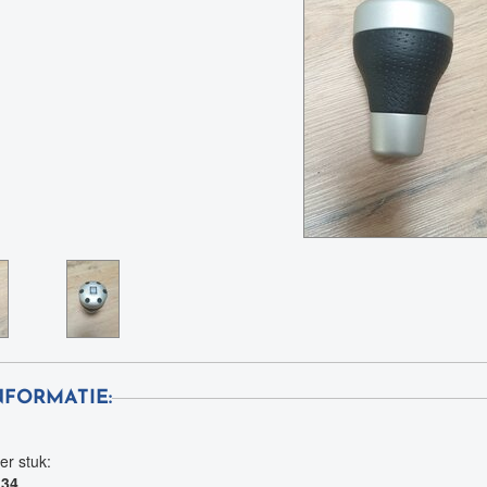
NFORMATIE:
per stuk:
,34