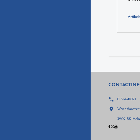
Artike
CONTACTINF

0181-641021

Wachthoevest
3209 BK Heke