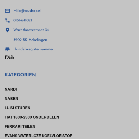

Mila@ccvshop.nl

0181-641021

Wachthoevestraat 34
3209 BK Hekelingen

Handelsregisternummer
KATEGORIEN
NARDI
NABEN
LUISI STUREN
FIAT 1800-2300 ONDERDELEN
FERRARI TEILEN
EVANS WATERLOZE KOELVLOEISTOF